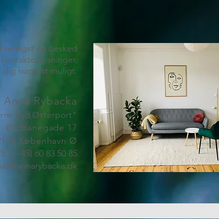
 venligst en besked
kontaktoplysninger,
 dig hurtigst muligt.
g Anna Rybacka
rne ved Østerport"
Østbanegade 17
2100 København Ø
lf.: (+45) 60 83 50 85
ail@annarybacka.dk