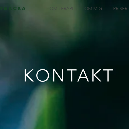
Rybacka
OM TERAPI
OM MIG
PRISER
KONTAKT