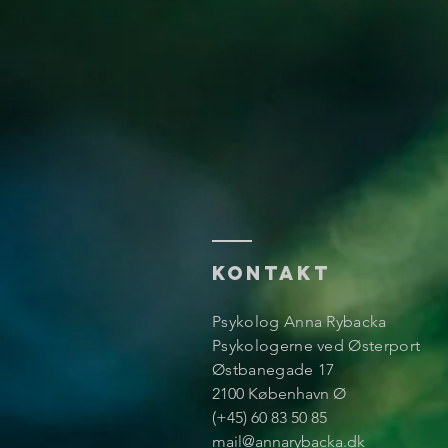
KONTAKT
Psykolog Anna Rybacka
Psykologerne ved Østerport
Østbanegade 17
2100 København Ø
(+45) 60 83 50 85
mail@annarybacka.dk