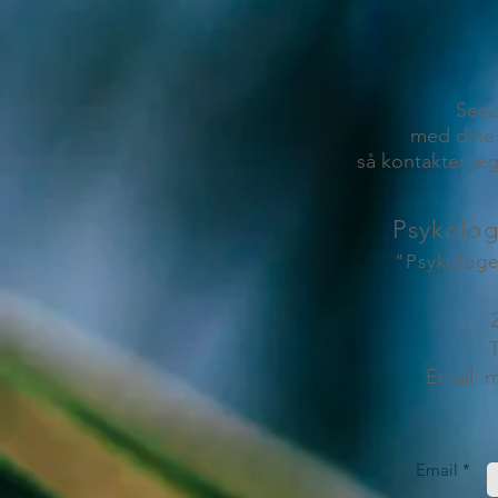
Send
med dine 
så kontakter jeg
Psykolo
"Psykologe
T
Email:
m
Email *