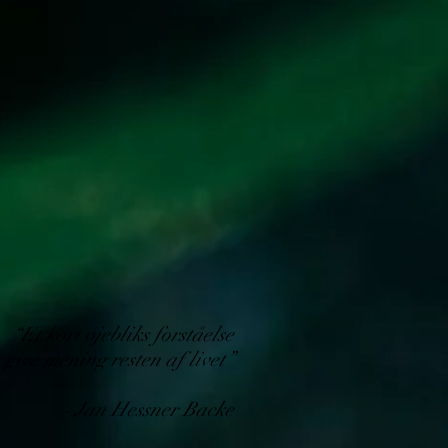
“Et kort øjebliks forståelse
 give mening resten af livet”
- Jan Hessner Backe